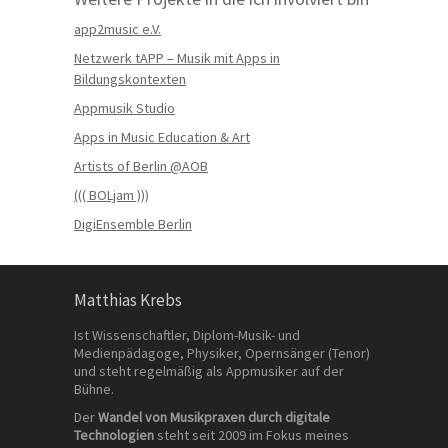
app2music e.V.
Netzwerk tAPP – Musik mit Apps in
Bildungskontexten
Appmusik Studio
Apps in Music Education & Art
Artists of Berlin @AOB
((( BOLjam )))
DigiEnsemble Berlin
Matthias Krebs
Ist Wissenschaftler, Diplom-Musik- und
Medienpädagoge, Physiker, Opernsänger (Tenor)
und steht regelmäßig als Appmusiker auf der
Bühne.
Der
Wandel von Musikpraxen durch digitale
Technologien
steht seit 2009 im Fokus meines