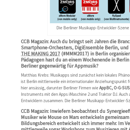
Die Berliner Musikapp-Entwickler-Szene 
CCB Magazin: Auch du bringst seit Jahren die Branc
Smartphone-Orchesters, DigiEnsemble Berlin, und 
THE MAKING 2017
(#MMM2017) in Berlin organisier
Pädagogen hast du an einem Wochenende in Berlin
Berliner gegenwärtig für Appmusik?
Matthias Krebs: Musikapps sind zunächst kein lokales Phäno
ist Berlin mittlerweile ein internationaler Anziehungspunkt 
hier ansässig, darunter Berliner Firmen wie
AppBC, O-G-SUS,
Instruments mit den Apps iMaschine 2 und Traktor DJ. Auch 
Entwicklern zusammen. Die Berliner Musikapp-Entwickler-Sz
CCB Magazin: Inwiefern beobachtest du Synergieef
Musiker wie Mouse on Mars entwickeln gemeinsam m
Bildungsbereich entwickelt sich immer mehr. Im V
mittlerweile sogar Workshops zum Musizieren mit 