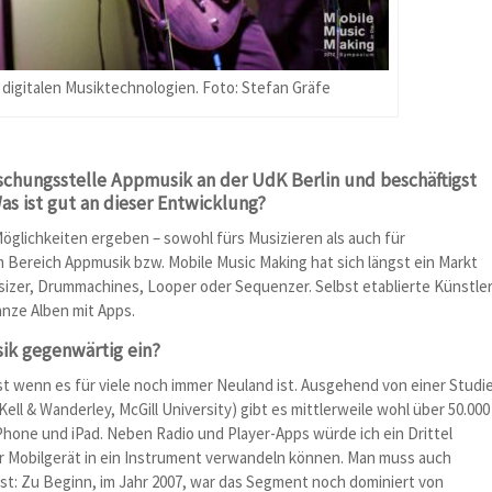
igitalen Musiktechnologien. Foto: Stefan Gräfe
rschungsstelle Appmusik an der UdK Berlin und beschäftigst
as ist gut an dieser Entwicklung?
Möglichkeiten ergeben – sowohl fürs Musizieren als auch für
 Bereich Appmusik bzw. Mobile Music Making hat sich längst ein Markt
sizer, Drummachines, Looper oder Sequenzer. Selbst etablierte Künstle
anze Alben mit Apps.
ik gegenwärtig ein?
st wenn es für viele noch immer Neuland ist. Ausgehend von einer Studi
ll & Wanderley, McGill University) gibt es mittlerweile wohl über 50.000
iPhone und iPad. Neben Radio und Player-Apps würde ich ein Drittel
ihr Mobilgerät in ein Instrument verwandeln können. Man muss auch
ist: Zu Beginn, im Jahr 2007, war das Segment noch dominiert von