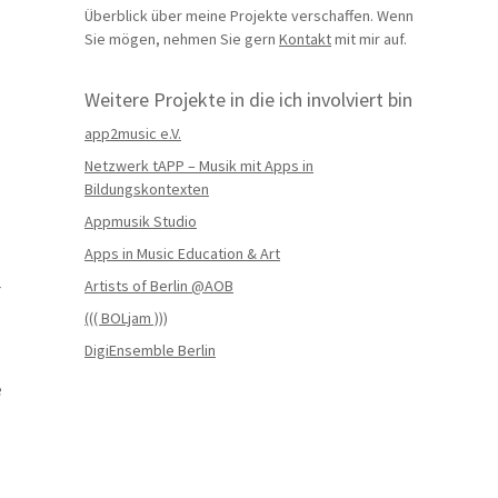
Überblick über meine Projekte verschaffen. Wenn
Sie mögen, nehmen Sie gern
Kontakt
mit mir auf.
Weitere Projekte in die ich involviert bin
app2music e.V.
Netzwerk tAPP – Musik mit Apps in
Bildungskontexten
Appmusik Studio
Apps in Music Education & Art
Artists of Berlin @AOB
r
((( BOLjam )))
DigiEnsemble Berlin
e