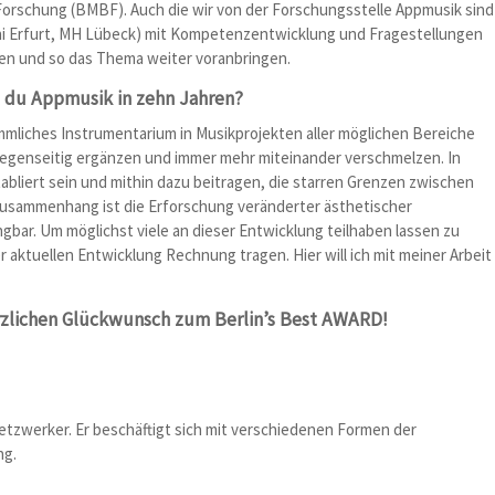
orschung (BMBF). Auch die wir von der Forschungsstelle Appmusik sind
Uni Erfurt, MH Lübeck) mit Kompetenzentwicklung und Fragestellungen
en und so das Thema weiter voranbringen.
t du Appmusik in zehn Jahren?
ömmliches Instrumentarium in Musikprojekten aller möglichen Bereiche
egenseitig ergänzen und immer mehr miteinander verschmelzen. In
abliert sein und mithin dazu beitragen, die starren Grenzen zwischen
Zusammenhang ist die Erforschung veränderter ästhetischer
gbar. Um möglichst viele an dieser Entwicklung teilhaben lassen zu
aktuellen Entwicklung Rechnung tragen. Hier will ich mit meiner Arbeit
erzlichen Glückwunsch zum Berlin’s Best AWARD!
Netzwerker. Er beschäftigt sich mit verschiedenen Formen der
ng.